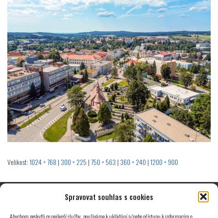
Velikost:
1024 × 768
|
300 × 225
|
750 × 563
|
360 × 240
|
1200 × 900
Spravovat souhlas s cookies
© 2025 Michal Štryncl | Developed by
ALFA-WEB.cz
Abychom poskytli co nejlepší služby, používáme k ukládání a/nebo přístupu k informacím o