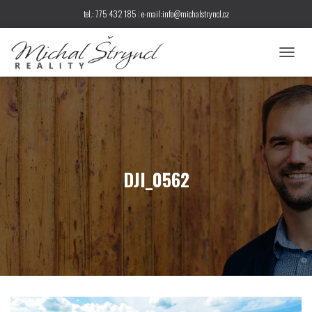
tel.: 775 432 185
|
e-mail:info@michalstryncl.cz
P
Ř
E
P
N
O
U
T
N
DJI_0562
A
V
I
G
A
C
I