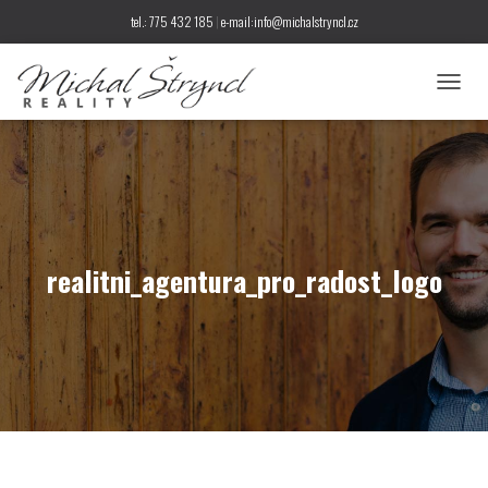
tel.: 775 432 185
|
e-mail:info@michalstryncl.cz
P
Ř
E
P
N
O
U
T
N
realitni_agentura_pro_radost_logo
A
V
I
G
A
C
I