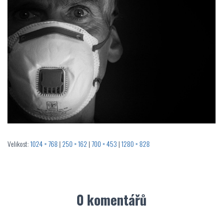
Velikost:
1024 × 768
|
250 × 162
|
700 × 453
|
1280 × 828
0 komentářů