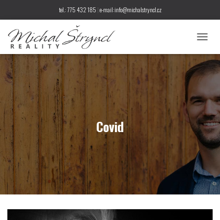
tel.: 775 432 185
|
e-mail:info@michalstryncl.cz
P
Ř
E
P
N
O
U
T
N
Covid
A
V
I
G
A
C
I