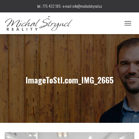
tel.: 775 432 185
|
e-mail:info@michalstryncl.cz
P
Ř
E
P
N
O
U
T
N
ImageToStl.com_IMG_2665
A
V
I
G
A
C
I