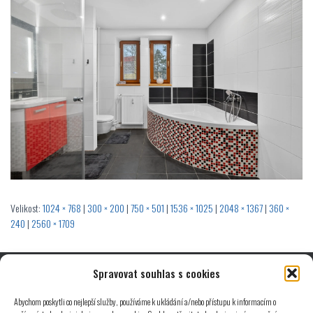
Velikost:
1024 × 768
|
300 × 200
|
750 × 501
|
1536 × 1025
|
2048 × 1367
|
360 ×
240
|
2560 × 1709
Spravovat souhlas s cookies
© 2025 Michal Štryncl | Developed by
ALFA-WEB.cz
Abychom poskytli co nejlepší služby, používáme k ukládání a/nebo přístupu k informacím o