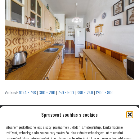
Velikost:
1024 × 768
|
300 × 200
|
750 × 500
|
360 × 240
|
1200 × 800
Spravovat souhlas s cookies
© 2025 Michal Štryncl | Developed by
ALFA-WEB.cz
Abychom poskytli co nejlepší služby, používáme k ukládání a/nebo přístupu k informacím o
zařízení, technologie jako jsou soubory cookies. Souhlas s těmito technologiemi nám umožní
Spravuje Lukáš Plánka z
LUPL.cz
zpracovávat údaje, jako je chování při procházení nebo jedinečná ID na tomto webu. Nesouhlas nebo