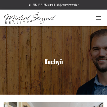
tel.: 775 432 185
|
e-mail:info@michalstryncl.cz
P
Ř
E
P
N
O
U
T
N
Kuchyň
A
V
I
G
A
C
I